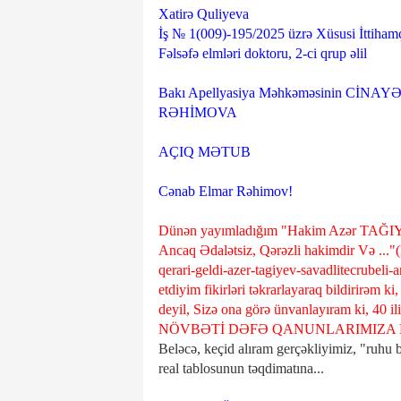
Xatirə Quliyeva
İş № 1(009)-195/2025 üzrə Xüsusi İttiham
Fəlsəfə elmləri doktoru, 2-ci qrup əlil
Bakı Apellyasiya Məhkəməsinin C
RƏHİMOVA
AÇIQ MƏTUB
Cənab Elmar Rəhimov!
Dünən yayımladığım "Hakim Azər TAĞIY
Ancaq Ədalətsiz, Qərəzli hakimdir Və ..."
qerari-geldi-azer-tagiyev-savadlitecrubeli-
etdiyim fikirləri təkrarlayaraq bildirirə
deyil, Sizə ona görə ünvanlayıram ki, 40 i
NÖVBƏTİ DƏFƏ QANUNLARIMIZA 
Beləcə, keçid alıram gerçəkliyimiz, "ruh
real tablosunun təqdimatına...