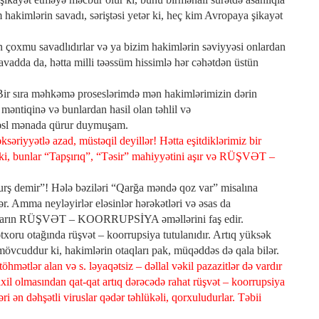
 hakimlərin savadı, səriştəsi yetər ki, heç kim Avropaya şikayət
çoxmu savadlıdırlar və ya bizim hakimlərin səviyyəsi onlardan
vadda da, hətta milli təəssüm hissimlə hər cəhətdən üstün
 Bir sıra məhkəmə proseslərimdə mən hakimlərimizin dərin
 məntiqinə və bunlardan hasil olan təhlil və
a əsl mənada qürur duymuşam.
əriyyətlə azad, müstəqil deyillər! Hətta eşitdiklərimiz bir
rıq ki, bunlar “Tapşırıq”, “Təsir” mahiyyətini aşır və RÜŞVƏT –
urş demir”! Hələ bəziləri “Qarğa məndə qoz var” misalına
. Amma neyləyirlər eləsinlər hərəkətləri və əsas da
i onların RÜŞVƏT – KOORRUPSİYA əməllərini faş edir.
xoru otağında rüşvət – koorrupsiya tutulanıdır. Artıq yüksək
mövcuddur ki, hakimlərin otaqları pak, müqəddəs də qala bilər.
öhmətlər alan və s. ləyaqətsiz – dəllal vəkil pazazitlər də vardır
axil olmasından qat-qat artıq dərəcədə rahat rüşvət – koorrupsiya
ri ən dəhşətli viruslar qədər təhlükəli, qorxuludurlar. Təbii