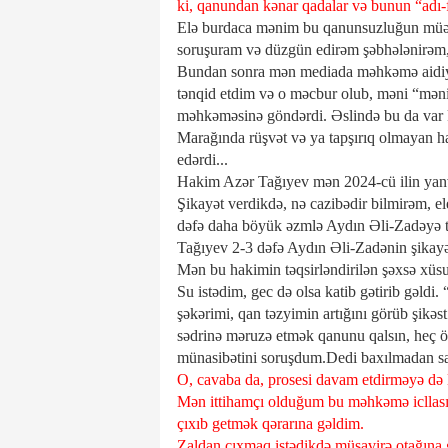
ki, qanundan kənar qadalar və bunun “adı-fa
Elə burdaca mənim bu qanunsuzluğun müəl
soruşuram və düzgün edirəm şəbhələnirəm,
Bundan sonra mən mediada məhkəmə aidiyy
tənqid etdim və o məcbur olub, məni “məni 
məhkəməsinə göndərdi. Əslində bu da var ki
Marağında rüşvət və ya tapşırıq olmayan haki
edərdi...
Hakim Azər Tağıyev mən 2024-cü ilin yanv
Şikayət verdikdə, nə cazibədir bilmirəm, e
dəfə daha böyük əzmlə Aydın Əli-Zadəyə t
Tağıyev 2-3 dəfə Aydın Əli-Zadənin şikayə
Mən bu hakimin təqsirləndirilən şəxsə xüsu
Su istədim, gec də olsa katib gətirib gəldi
şəkərimi, qan təzyimin artığını görüb şikə
sədrinə məruzə etmək qanunu qalsın, heç ö
münasibətini soruşdum.Dedi baxılmadan sax
O, cavaba da, prosesi davam etdirməyə də
Mən ittihamçı olduğum bu məhkəmə icllası
çıxıb getmək qərarına gəldim.
Zaldan çıxmaq istədikdə müşavirə otağına g