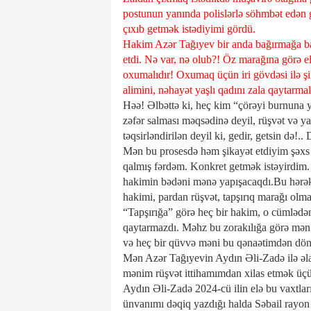
postunun yanında polislərlə söhmbət edən
çıxıb getmək istədiyimi gördü.
Hakim Azər Tağıyev bir anda bağırmağa baş
etdi. Nə var, nə olub?! Öz marağına görə 
oxumalıdır! Oxumaq üçün iri gövdəsi ilə şika
alimini, nəhayət yaşlı qadını zala qaytarmalı
Həə! Əlbəttə ki, heç kim “çörəyi burnuna
zəfər salması məqsədinə deyil, rüşvət və ya
təqsirləndirilən deyil ki, gedir, getsin də
Mən bu prosesdə həm şikayət etdiyim şəxs 
qalmış fərdəm. Konkret getmək istəyirdim
hakimin bədəni mənə yapışacaqdı.Bu hərək
hakimi, pardan rüşvət, tapşırıq marağı olma
“Tapşırığa” görə heç bir hakim, o cümlədən 
qaytarmazdı. Məhz bu zorakılığa görə mə
və heç bir qüvvə məni bu qənaətimdən dön
Mən Azər Tağıyevin Aydın Əli-Zadə ilə əla
mənim rüşvət ittihamımdan xilas etmək üç
Aydın Əli-Zadə 2024-cü ilin elə bu vaxtlar
ünvanımı dəqiq yazdığı halda Səbail rayo