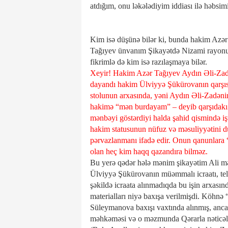
atdığım, onu ləkələdiyim iddiası ilə həbsimi
Kim isə düşünə bilər ki, bunda hakim Azə
Tağıyev ünvanım Şikayətdə Nizami rayonu y
fikrimlə də kim isə razılaşmaya bilər.
Xeyir! Hakim Azər Tağıyev Aydın Əli-Zadə
dayandı hakim Ülviyyə Şükürovanın qarşısı
stolunun arxasında, yəni Aydın Əli-Zadənin
hakimə “mən burdayam” – deyib qarşıdakı 
mənbəyi göstərdiyi halda şahid qismində i
hakim statusunun nüfuz və məsuliyyətini düş
pərvazlanmanı ifadə edir. Onun qanunlara “
olan heç kim haqq qazandıra bilməz.
Bu yerə qədər hələ mənim şikayətim Ali 
Ülviyyə Şükürovanın müəmmalı icraatı, telefo
şəkildə icraata alınmadıqda bu işin arxasın
materialları niyə baxışa verilmişdi. Köhn
Süleymanova baxışı vaxtında alınmış, an
məhkəməsi və o məzmunda Qərarla nəticələ