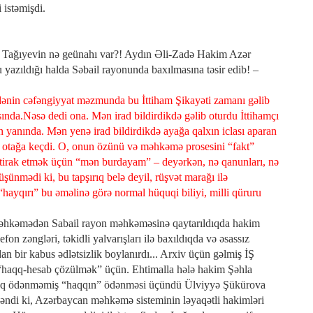
 istəmişdi.
r Tağıyevin nə geünahı var?! Aydın Əli-Zadə Hakim Azər
azıldığı halda Səbail rayonunda baxılmasına təsir edib! –
nin cəfəngiyyat məzmunda bu İttiham Şikayəti zamanı gəlib
nda.Nəsə dedi ona. Mən irad bildirdikdə gəlib oturdu İttihamçı
 yanında. Mən yenə irad bildirdikdə ayağa qalxın iclası aparan
otağa keçdi. O, onun özünü və məhkəmə prosesini “fakt”
ştirak etmək üçün “mən burdayam” – deyərkən, nə qanunları, nə
ünmədi ki, bu tapşırıq belə deyil, rüşvət marağı ilə
hayqırı” bu əməlinə görə normal hüquqi biliyi, milli qüruru
məhkəmədən Sabail rayon məhkəməsinə qaytarıldıqda hakim
n zəngləri, təkidli yalvarışları ilə baxıldıqda və əsassız
dan bir kabus ədlətsizlik boylanırdı... Arxiv üçün gəlmiş İŞ
ə “haqq-hesab çözülmək” üçün. Ehtimalla hələ hakim Şəhla
caq ödənməmiş “haqqın” ödənməsi üçündü Ülviyyə Şükürova
ndi ki, Azərbaycan məhkəmə sisteminin ləyaqətli hakimləri