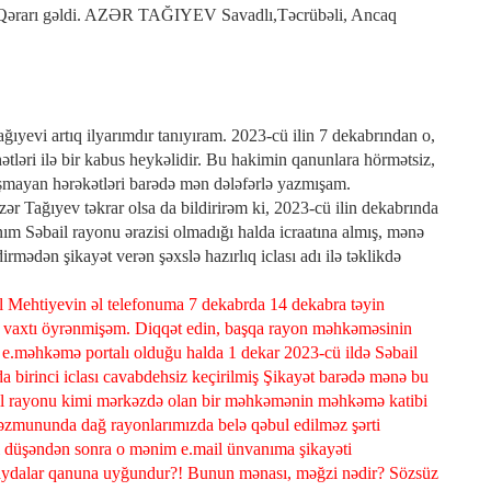
ərarı gəldi. AZƏR TAĞIYEV Savadlı,Təcrübəli, Ancaq
yevi artıq ilyarımdır tanıyıram. 2023-cü ilin 7 dekabrından o,
ləri ilə bir kabus heykəlidir. Bu hakimin qanunlara hörmətsiz,
mayan hərəkətləri barədə mən dələfərlə yazmışam.
r Tağıyev təkrar olsa da bildirirəm ki, 2023-cü ilin dekabrında
 Səbail rayonu ərazisi olmadığı halda icraatına almış, mənə
mədən şikayət verən şəxslə hazırlıq iclası adı ilə təklikdə
l Mehtiyevin əl telefonuma 7 dekabrda 14 dekabra təyin
ım vaxtı öyrənmişəm. Diqqət edin, başqa rayon məhkəməsinin
a e.məhkəmə portalı olduğu halda 1 dekar 2023-cü ildə Səbail
 birinci iclası cavabdehsiz keçirilmiş Şikayət barədə mənə bu
il rayonu kimi mərkəzdə olan bir məhkəmənin məhkəmə katibi
məzmununda dağ rayonlarımızda belə qəbul edilməz şərti
i düşəndən sonra o mənim e.mail ünvanıma şikayəti
aydalar qanuna uyğundur?! Bunun mənası, məğzi nədir? Sözsüz