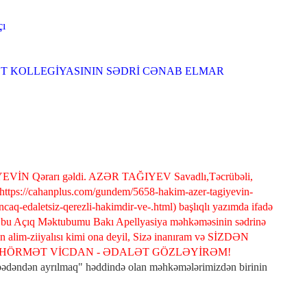
çı
İNAYƏT KOLLEGİYASININ SƏDRİ CƏNAB ELMAR
EVİN Qərarı gəldi. AZƏR TAĞIYEV Savadlı,Təcrübəli,
(https://cahanplus.com/gundem/5658-hakim-azer-tagiyevin-
ancaq-edaletsiz-qerezli-hakimdir-ve-.html) başlıqlı yazımda ifadə
m ki, bu Açıq Məktubumu Bakı Apellyasiya məhkəməsinin sədrinə
lin alim-ziiyalısı kimi ona deyil, Sizə inanıram və SİZDƏN
HÖRMƏT VİCDAN - ƏDALƏT GÖZLƏYİRƏM!
u bədəndən ayrılmaq" həddində olan məhkəmələrimizdən birinin