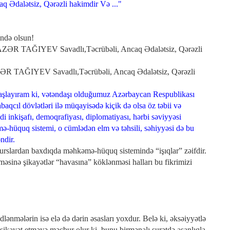
Ədalətsiz, Qərəzli hakimdir Və ..."
ndə olsun!
ZƏR TAĞIYEV Savadlı,Təcrübəli, Ancaq Ədalətsiz, Qərəzli
ZƏR TAĞIYEV Savadlı,Təcrübəli, Ancaq Ədalətsiz, Qərəzli
başlayıram ki, vətəndaşı olduğumuz Azərbaycan Respublikası
aqcıl dövlətləri ilə müqayisədə kiçik də olsa öz təbii və
adi inkişafı, demoqrafiyası, diplomatiyası, hərbi səviyyəsi
-hüquq sistemi, o cümlədən elm və təhsili, səhiyyəsi də bu
ndir.
akurslardan baxdıqda məhkəmə-hüquq sistemində “işıqlar” zəifdir.
sinə şikayətlər “havasına” köklənməsi halları bu fikrimizi
nmələrin isə elə də dərin əsasları yoxdur. Belə ki, əksəiyyətlə
 şikayət etməyə məcbur olur ki, bunu birmənalı surətdə asanlıqla