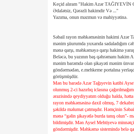
Keçid alıram "Hakim Azər TAĞIYEVİN Q
Ədalətsiz, Qərəzli hakimdir Və ..."
Yazıma, onun məzmun və mahiyyətinə.
Səbail rayon məhkəməsinin hakimi Azər Tağı
mənim şüurumda yuxarıda sadaladığım cəhət
mənə qarşı, məhkəməyə qarşı hakimə yaraş
Beləcə, bu yazının baş qəhrəmanı hakim Azə
mənim barəmdə olan şikayəti mənim ünvanım
göndərmədən, e.mehkeme portalına yerləşdir
görüşmüşdür.
Mən bu barədə Azər Tağıyevin katibi Ayse
olunmuş 2-ci hazırlıq iclasına çağırılmağ
ərazisində qeydiyyatım olduğu halda, hətt
rayon məhkəməsinə daxil olmuş, 7 dekabrda
şəkildə məlumat çatmışdır. Həmçinin Səba
mənə “gəlin şikayətlə burda tanış olun”- 
bildimişdir. Mən Aysel Mehtiyevə minnətç
göndərmişdir. Məhkəmə sistemində belə q