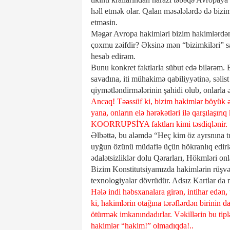
həll etmək olar. Qalan məsələlərdə də bizim
etməsin.
Məgər Avropa hakimləri bizim hakimlərdən 
çoxmu zəifdir? Əksinə mən “bizimkiləri” sa
hesab edirəm.
Bunu konkret faktlarla sübut edə bilərəm.
savadına, iti mühakimə qabiliyyətinə, səlist
qiymətləndirmələrinin şahidi olub, onlarl
Ancaq! Təəssüf ki, bizim hakimlər böyük əks
yana, onların elə hərəkətləri ilə qarşılaşı
KOORRUPSİYA faktları kimi təsdiqlənir.
Əlbəttə, bu aləmdə “Heç kim öz ayrsnına t
uyğun özünü müdafiə üçün hökranlıq edirlər
ədalətsizliklər dolu Qərarları, Hökmlər
Bizim Konstitutsiyamızda hakimlərin rüşvət
texnologiyalar dövrüdür. Adsız Kartlar da 
Hələ indi həbsxanalara girən, intihar edən, t
ki, hakimlərin otağına tərəflərdən birinin d
ötürmək imkanındadırlar. Vəkillərin bu tiplə
hakimlər “hakim!” olmadıqda!..