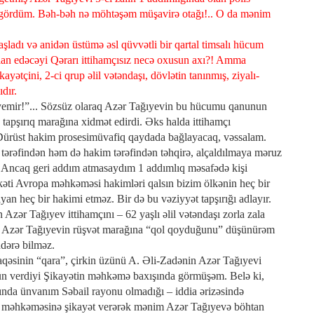
 gördüm. Bəh-bəh nə möhtəşəm müşavirə otağı!.. O da mənim
ladı və anidən üstümə əsl qüvvətli bir qartal timsalı hücum
elan edəcəyi Qərarı ittihamçısız necə oxusun axı?! Amma
yətçini, 2-ci qrup əlil vətəndaşı, dövlətin tanınmış, ziyalı-
dır.
 yemir!”... Sözsüz olaraq Azər Tağıyevin bu hücumu qanunun
 tapşırıq marağına xidmət edirdi. Əks halda ittihamçı
!.. Dürüst hakim prosesimüvafiq qaydada bağlayacaq, vəssalam.
tərəfindən həm də hakim tərəfindən təhqirə, alçaldılmaya məruz
. Ancaq geri addım atmasaydım 1 addımlıq məsafədə kişi
əti Avropa məhkəməsi hakimləri qalsın bizim ölkənin heç bir
yan heç bir hakimi etməz. Bir də bu vəziyyət tapşırığı adlayır.
Azər Tağıyev ittihamçını – 62 yaşlı əlil vətəndaşı zorla zala
n Azər Tağıyevin rüşvət marağına “qol qoyduğunu” düşünürəm
dərə bilməz.
qəsinin “qara”, çirkin üzünü A. Əli-Zadənin Azər Tağıyevi
ün verdiyi Şikayətin məhkəmə baxışında görmüşəm. Belə ki,
ında ünvanım Səbail rayonu olmadığı – iddia ərizəsində
n məhkəməsinə şikayət verərək mənim Azər Tağıyevə böhtan