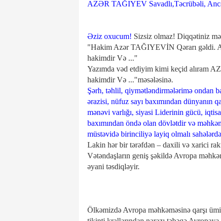
AZƏR TAĞIYEV Savadlı,Təcrübəli, Ancaq 
Əziz oxucum!
Sizsiz olmaz! Diqqətiniz mə
"Hakim Azər TAĞIYEVİN Qərarı gəldi. A
hakimdir Və ..."
Yazımda vəd etdiyim kimi keçid alıram A
hakimdir Və ..."məsələsinə.
Şərh, təhlil, qiymətləndirmələrimə ondan 
ərazisi, nüfuz sayı baxımından dünyanın qab
mənəvi varlığı, siyasi Liderinin gücü, iqtis
baxımından öndə olan dövlətdir və məhkəmə
müstəvidə birinciliyə layiq olmalı sahələrdə
Lakin hər bir tərəfdən – daxili və xarici r
Vətəndaşların geniş şəkildə Avropa məhkəmə
əyani təsdiqləyir.
Ölkəmizdə Avropa məhkəməsinə qarşı ümidlə
tikinti krallarından narazı təbəqə Avropaya