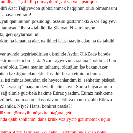
miliyası” şəffaflıq olmayıb, rüşvət və ya tapşırıqdır.
lifi Azər Tağıyevdən şübhələnmək haqqımın olub-olmamasını
 - bəyan edirəm!
atı qanununun pozulduğu əsasını göstərməklə Azər Tağıyevi
tamırsan” ibarə - təhdidi ilə Şikayəti Nizami rayon
, geri qaytarmalı idi.
m nə icraatına alar, nə ikinci iclası təəyin edər, nə də təhdid
ar ayında təqsirləndirilən qismində Aydın Əli-Zadə barədə
lektron sistem bu İşi də Azər Tağıyevin icraatına “böldü”. O bu
ərəf oldu. Hətta mənim ittihamçı olduğum İşə baxan Azər
tinə baxdığını elan etdi. Təsadüf hesab etmirəm bunu.
si isti münasibətindən elə həyəcanlandım ki, səhhətim pisləşdi.
. “Vas-vasılıq” məqamı deyildi içtim suyu. Sonra həyəcanımın
st sağ əlimlə güc-bəla hakimə Etiraz yazdım. Etirazı məhkəmə
zü belə oxumadan iclasa davam etdi və mən söz alıb Etiraza
lanıldı. Niyə? Hansı konkret əsasla?!
 lüzum görməyib müşavirə otağına getdi.
nda qalıb səhhətimi daha kritik vəziyyətə gətirməmək üçün
etmiş Azər Tağıyevi 5-ci zalın 1 addımlığında olan polis