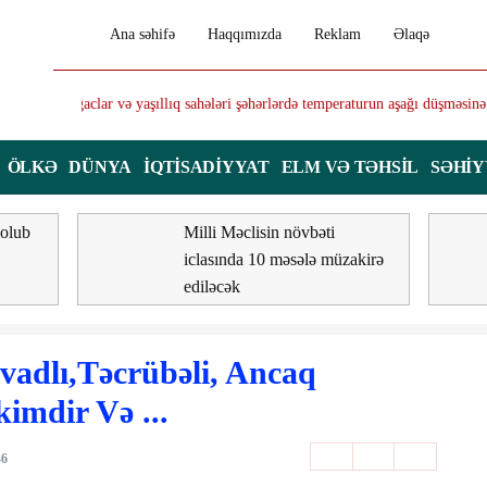
Ana səhifə
Haqqımızda
Reklam
Əlaqə
mperaturun aşağı düşməsinə kömək edə bilər
Xəzər dənizi
ÖLKƏ
DÜNYA
İQTISADIYYAT
ELM VƏ TƏHSIL
SƏHI
 olub
Milli Məclisin növbəti
iclasında 10 məsələ müzakirə
ediləcək
dlı,Təcrübəli, Ancaq
kimdir Və ...
46