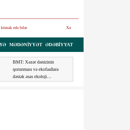
ndə zəlzələ olub
YYƏ
MƏDƏNIYYƏT
ƏDƏBIYYAT
BMT: Xəzər dənizinin
Milli Məclis
qorunması və ekofəallara
sessiyasının i
dəstək əsas ekoloji
müzakirəyə 8
vəzifələrdən biridir