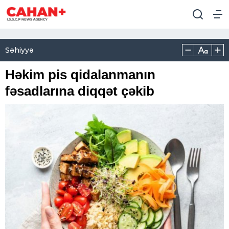
Səhiyyə
Həkim pis qidalanmanın
fəsadlarına diqqət çəkib