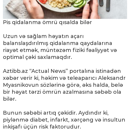
Pis qidalanma ömrü qısalda bilər
Uzun və sağlam həyatın açarı
balanslaşdırılmış qidalanma qaydalarına
riayət etmək, müntəzəm fiziki fəaliyyət və
optimal çəki saxlamaqdır.
Aztibb.az “Actual News” portalına istinadən
xəbər verir ki, həkim və teleaparıcı Aleksandr
Myasnikovun sözlərinə görə, əks halda, belə
bir həyat tərzi ömrün azalmasına səbəb ola
bilər.
Bunun səbəbi artıq çəkidir. Aydındır ki,
piylənmə diabet, infarkt, xərçəng və insultun
inkişafı üçün risk faktorudur.