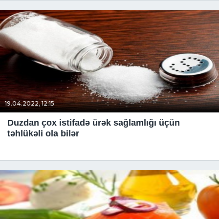
19.04.2022, 12:15
Duzdan çox istifadə ürək sağlamlığı üçün
təhlükəli ola bilər