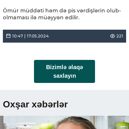
Ömür müddəti həm də pis vərdişlərin olub-
olmaması ilə müəyyən edilir.
10:47 | 17.05.2024
221
Bizimlə əlaqə
saxlayın
Oxşar xəbərlər