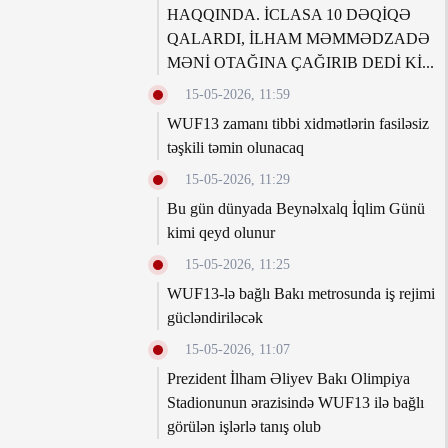
HAQQINDA. İCLASA 10 DƏQİQƏ
QALARDI, İLHAM MƏMMƏDZADƏ
MƏNİ OTAĞINA ÇAĞIRIB DEDİ Kİ...
15-05-2026, 11:59
WUF13 zamanı tibbi xidmətlərin fasiləsiz
təşkili təmin olunacaq
15-05-2026, 11:29
Bu gün dünyada Beynəlxalq İqlim Günü
kimi qeyd olunur
15-05-2026, 11:25
WUF13-lə bağlı Bakı metrosunda iş rejimi
gücləndiriləcək
15-05-2026, 11:07
Prezident İlham Əliyev Bakı Olimpiya
Stadionunun ərazisində WUF13 ilə bağlı
görülən işlərlə tanış olub