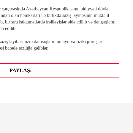
lar çərçivəsində Azərbaycan Respublikasının aidiyyəti dövlət
dan olan həmkarları ilə birlikdə saziş layihəsinin müxtəlif
bir sıra istiqamətlərdə irəliləyişlər əldə edilib və danışıqların
ən edilib.
aziş layihəsi üzrə danışıqların onlayn və fiziki görüşlər
i barədə razılığa gəliblər.
PAYLAŞ:
ANONS! ANONS! 40 İLLİK
DOLĞUN FƏDAKAR
FƏALİYYƏTƏ, ZƏNGİN