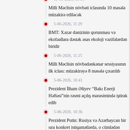
Milli Məclisin növbəti iclasında 10 məsələ
müzakirə ediləcək
5-06-2026, 11:29
BMT: Xəzər dənizinin qorunması və
ekofəallara dəstək əsas ekoloji vəzifələrdən
biridir
5-06-2026, 11:25
Milli Məclisin növbədənkənar sessiyasının
ilk iclası: müzakirəyə 8 məsələ çıxarılıb
5-06-2026, 10:41
Prezident İlham Əliyev “Bakı Enerji
Həftəsi”nin rəsmi açılış mərasimində iştirak
edib
5-06-2026, 10:36
Prezident Putin: Rusiya və Azərbaycan bir
sıra konkret istiqamətlərdə, o cümlədən