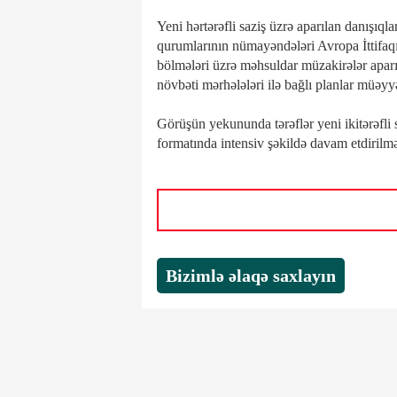
Yeni hərtərəfli saziş üzrə aparılan danışıq
qurumlarının nümayəndələri Avropa İttifaqın
bölmələri üzrə məhsuldar müzakirələr aparıb, 
növbəti mərhələləri ilə bağlı planlar müəyy
Görüşün yekununda tərəflər yeni ikitərəfli s
formatında intensiv şəkildə davam etdirilməs
Bizimlə əlaqə saxlayın