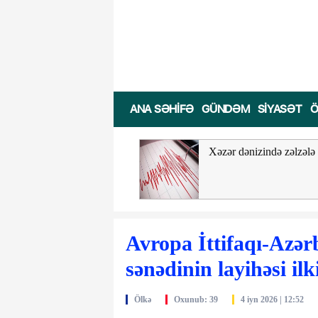
ji vəzifələrdən biridir
Ağaclar və yaşıllıq sahələri şəhərl
ANA SƏHIFƏ
GÜNDƏM
SIYASƏT
Ö
VIDEO
lar və yaşıllıq sahələri
Xəzər dənizində zəlzələ
rlərdə temperaturun aşağı
əsinə kömək edə bilər
Avropa İttifaqı-Azərb
sənədinin layihəsi ilk
Ölkə
Oxunub: 39
4 iyn 2026 | 12:52