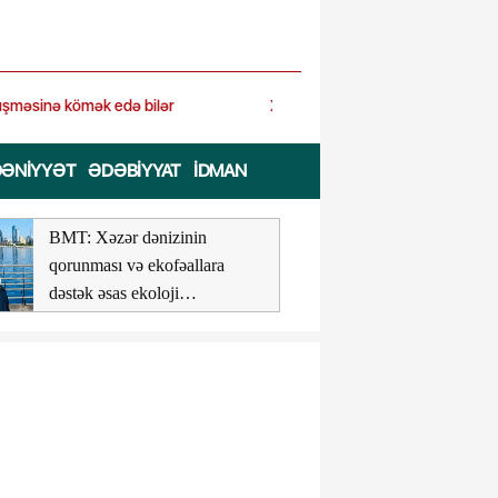
izində zəlzələ olub
ƏNIYYƏT
ƏDƏBIYYAT
İDMAN
BMT: Xəzər dənizinin
Milli Məclis
qorunması və ekofəallara
sessiyasının i
dəstək əsas ekoloji
müzakirəyə 8
vəzifələrdən biridir