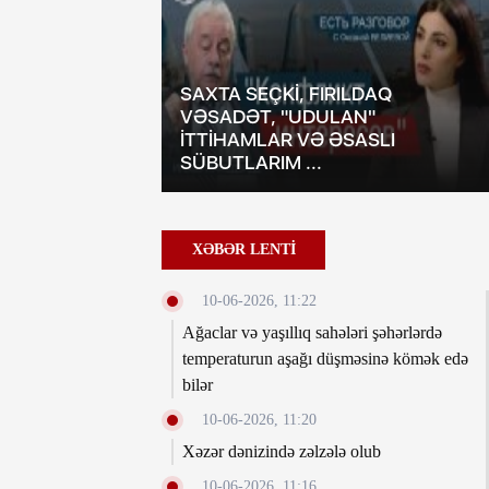
DLİ
ILTISINDA”
SAXTA SEÇKİ, FIRILDAQ
RİXƏ XİDMƏT
VƏSADƏT, "UDULAN"
N ELMƏ HƏSR
İTTİHAMLAR VƏ ƏSASLI
ÖMÜRÜ …
SÜBUTLARIM ...
XƏBƏR LENTİ
10-06-2026, 11:22
Ağaclar və yaşıllıq sahələri şəhərlərdə
temperaturun aşağı düşməsinə kömək edə
bilər
10-06-2026, 11:20
Xəzər dənizində zəlzələ olub
10-06-2026, 11:16