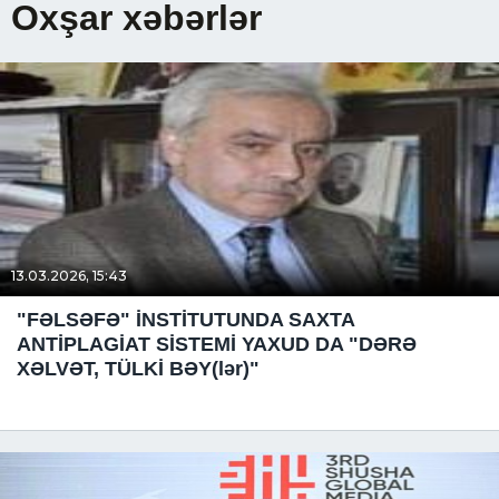
Oxşar xəbərlər
13.03.2026, 15:43
"FƏLSƏFƏ" İNSTİTUTUNDA SAXTA
ANTİPLAGİAT SİSTEMİ YAXUD DA "DƏRƏ
XƏLVƏT, TÜLKİ BƏY(lər)"