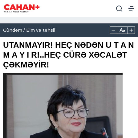
Gündəm / Elm və təhsil
UTANMAYIR! HEÇ NƏDƏN U T A N
M A Y I R!..HEÇ CÜRƏ XƏCALƏT
ÇƏKMƏYİR!