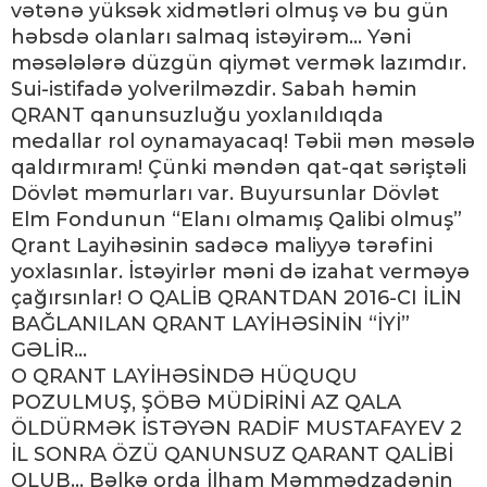
vətənə yüksək xidmətləri olmuş və bu gün
həbsdə olanları salmaq istəyirəm… Yəni
məsələlərə düzgün qiymət vermək lazımdır.
Sui-istifadə yolverilməzdir. Sabah həmin
QRANT qanunsuzluğu yoxlanıldıqda
medallar rol oynamayacaq! Təbii mən məsələ
qaldırmıram! Çünki məndən qat-qat səriştəli
Dövlət məmurları var. Buyursunlar Dövlət
Elm Fondunun “Elanı olmamış Qalibi olmuş”
Qrant Layihəsinin sadəcə maliyyə tərəfini
yoxlasınlar. İstəyirlər məni də izahat verməyə
çağırsınlar! O QALİB QRANTDAN 2016-CI İLİN
BAĞLANILAN QRANT LAYİHƏSİNİN “İYİ”
GƏLİR…
O QRANT LAYİHƏSİNDƏ HÜQUQU
POZULMUŞ, ŞÖBƏ MÜDİRİNİ AZ QALA
ÖLDÜRMƏK İSTƏYƏN RADİF MUSTAFAYEV 2
İL SONRA ÖZÜ QANUNSUZ QARANT QALİBİ
OLUB… Bəlkə orda İlham Məmmədzadənin