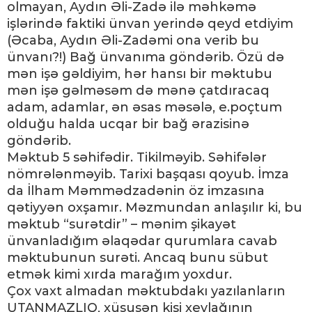
olmayan, Aydın Əli-Zadə ilə məhkəmə
işlərində faktiki ünvan yerində qeyd etdiyim
(Əcaba, Aydın Əli-Zadəmi ona verib bu
ünvanı?!) Bağ ünvanıma göndərib. Özü də
mən işə gəldiyim, hər hansı bir məktubu
mən işə gəlməsəm də mənə çatdıracaq
adam, adamlar, ən əsas məsələ, e.poçtum
olduğu halda ucqar bir bağ ərazisinə
göndərib.
Məktub 5 səhifədir. Tikilməyib. Səhifələr
nömrələnməyib. Tarixi başqası qoyub. İmza
da İlham Məmmədzadənin öz imzasına
qətiyyən oxşamır. Məzmundan anlaşılır ki, bu
məktub “surətdir” – mənim şikayət
ünvanladığım əlaqədar qurumlara cavab
məktubunun surəti. Ancaq bunu sübut
etmək kimi xırda marağım yoxdur.
Çox vaxt almadan məktubdakı yazılanların
UTANMAZLIQ, xüsusən kişi xeylağının