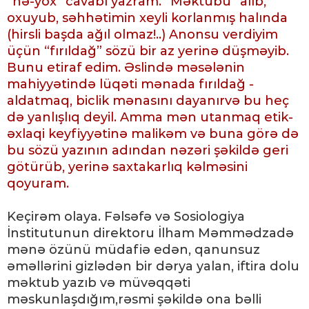
“hə-yox” cavabı yazram. “Məktubu” alıb,
oxuyub, səhhətimin xeyli korlanmış halında
(hirsli başda ağıl olmaz!..) Anonsu verdiyim
üçün “fırıldağ” sözü bir az yerinə düşməyib.
Bunu etiraf edim. Əslində məsələnin
mahiyyətində lüqəti mənada fırıldağ -
aldatmaq, biclik mənasını dayanırvə bu heç
də yanlışlıq deyil. Amma mən utanmaq etik-
əxlaqi keyfiyyətinə malikəm və buna görə də
bu sözü yazının adından nəzəri şəkildə geri
götürüb, yerinə saxtakarlıq kəlməsini
qoyuram.
Keçirəm olaya. Fəlsəfə və Sosiologiya
İnstitutunun direktoru İlham Məmmədzadə
mənə özünü müdafiə edən, qanunsuz
əməllərini gizlədən bir dərya yalan, iftira dolu
məktub yazıb və müvəqqəti
məskunlaşdığım,rəsmi şəkildə ona bəlli