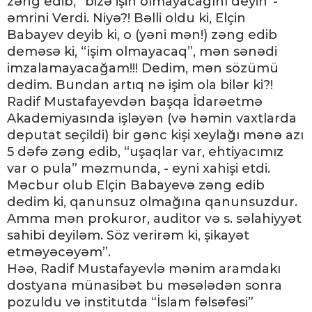
zəng edib, “bizə işin olmayacağını deyin”-
əmrini Verdi. Niyə?! Bəlli oldu ki, Elçin
Babayev deyib ki, o (yəni mən!) zəng edib
deməsə ki, “işim olmayacaq”, mən sənədi
imzalamayacağam!!! Dedim, mən sözümü
dedim. Bundan artıq nə işim ola bilər ki?!
Radif Mustafayevdən başqa İdarəetmə
Akademiyasında işləyən (və həmin vaxtlarda
deputat seçildi) bir gənc kişi xeylağı mənə azı
5 dəfə zəng edib, “uşaqlar var, ehtiyacımız
var o pula” məzmunda, - eyni xahişi etdi.
Məcbur olub Elçin Babayevə zəng edib
dedim ki, qanunsuz olmağına qanunsuzdur.
Amma mən prokuror, auditor və s. səlahiyyət
sahibi deyiləm. Söz verirəm ki, şikayət
etməyəcəyəm”.
Həə, Radif Mustafayevlə mənim aramdakı
dostyana münasibət bu məsələdən sonra
pozuldu və institutda “İslam fəlsəfəsi”