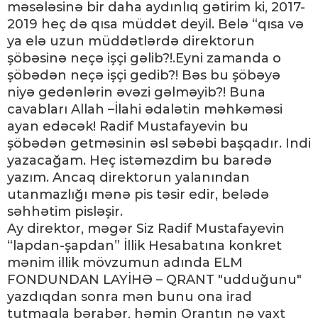
məsələsinə bir daha aydınlıq gətirim ki, 2017-
2019 heç də qısa müddət deyil. Belə “qısa və
ya elə uzun müddətlərdə direktorun
şöbəsinə neçə işçi gəlib?!.Eyni zamanda o
şöbədən neçə işçi gedib?! Bəs bu şöbəyə
niyə gedənlərin əvəzi gəlməyib?! Buna
cavabları Allah –İlahi ədalətin məhkəməsi
ayan edəcək! Radif Mustafayevin bu
şöbədən getməsinin əsl səbəbi başqadır. Indi
yazacağam. Heç istəməzdim bu barədə
yazım. Ancaq direktorun yalanından
utanmazlığı mənə pis təsir edir, belədə
səhhətim pisləşir.
Ay direktor, məgər Siz Radif Mustafayevin
“lapdan-şapdan” İllik Hesabatına konkret
mənim illik mövzumun adında ELM
FONDUNDAN LAYİHƏ – QRANT "udduğunu"
yazdıqdan sonra mən bunu ona irad
tutmaqla bərabər, həmin Qrantın nə vaxt