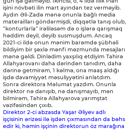
gün işə gəlməyib. Ikincisi, o, 4 ildə İllik Plan
işini növbəti ilin mart ayından tez verməyib.
Aydın Əli-Zadə mənə onunla bağlı media
materailları göndərmişdi, diqqətlə tanış olub,
“konturlarla” irəliləsəm də o işlərə qarışmaq
həddim deyil, deyib susmuşdum. Ancaq
2021-ci ildə onun mənim barəmdə şübhəli
bildiyim bir şəxlə mənfi məzmunda mesajları
mənə gəldi. Dinlədim yaxşılıq etdiyim Tahirə
Allahyarovanı daha dərindən tanıdım, daha
dərinə getmirəm, 1 kəlmə, ona maaş aldığı
işdə davamiyyət məsuliyyətini anlatdım.
Sonra direktora Məlumat yazdım. Onunla
direktor nə danışıb, nə danışmayıb, mən
bilmirəm, Tahirə Allahyarova yarımştat
vəzifəsindən çıxıb.
Direktor 2-ci abzasda Yaşar Əliyev adlı
işçisinin ərizəsi ilə işdən çıxmasından da bəhs
edir ki, həmin işçinin direktorun öz marağına