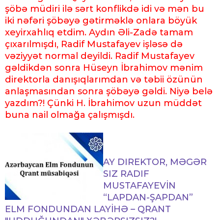
şöbə müdiri ilə sərt konflikdə idi və mən bu
iki nəfəri şöbəyə gətirməklə onlara böyük
xeyirxahlıq etdim. Aydın Əli-Zadə tamam
çıxarılmışdı, Radif Mustafayev işləsə də
vəziyyət normal deyildi. Radif Mustafayev
gəldikdən sonra Hüseyn İbrahimov mənim
direktorla danışıqlarımdan və təbii özünün
anlaşmasından sonra şöbəyə gəldi. Niyə belə
yazdım?! Çünki H. İbrahimov uzun müddət
buna nail olmağa çalışmışdı.
AY DIREKTOR, MƏGƏR
SIZ RADIF
MUSTAFAYEVİN
“LAPDAN-ŞAPDAN”
ELM FONDUNDAN LAYİHƏ – QRANT