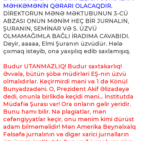
MƏHKƏMƏNİN QƏRARI OLACAQDIR.
DİREKTORUN MƏNƏ MƏKTUBUNUN 3-CÜ
ABZASI ONUN MƏNİM HEÇ BİR JURNALIN,
ŞURANIN, SEMİNAR VƏ S. ÜZVÜ
OLMAMAĞIMLA BAĞLI İRADIMA CAVABIDI.
Deyir, aaaaa, Elmi Şuranın üzvüdür. Hələ
çıxmaq istəyib, ona yaxşılıq edib saxlamışıq.
Budur UTANMAZLIQ! Budur saxtakarlıq!
Əvvəla, bütün şöbə müdirləri EŞ-nın üzvü
olmalıdırlar. Keçirmirdi məni və 1 də Könül
Bunyadzadəni. O, Prezident Akif Əlizadəyə
dedi, onunla birlikdə keçidi məni... İnstitutda
Müdafiə Şurası var! Ora onların gəlir yeridir.
Bunu hamı bilir. Nə plagiatlar, mən
cəfəngiyyatlar keçir, onu mənim kimi dürüst
adam bilməməlidir! Mən Amerika Beynəlxalq
Fəlsəfə jurnalının və digər xarici jurnalların