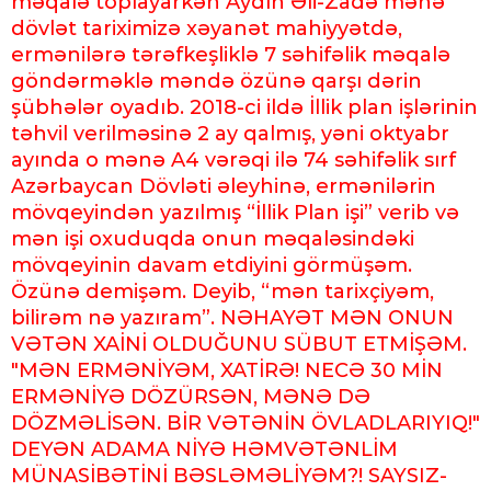
məqalə toplayarkən Aydın Əli-Zadə mənə
dövlət tariximizə xəyanət mahiyyətdə,
ermənilərə tərəfkeşliklə 7 səhifəlik məqalə
göndərməklə məndə özünə qarşı dərin
şübhələr oyadıb. 2018-ci ildə İllik plan işlərinin
təhvil verilməsinə 2 ay qalmış, yəni oktyabr
ayında o mənə A4 vərəqi ilə 74 səhifəlik sırf
Azərbaycan Dövləti əleyhinə, ermənilərin
mövqeyindən yazılmış “İllik Plan işi” verib və
mən işi oxuduqda onun məqaləsindəki
mövqeyinin davam etdiyini görmüşəm.
Özünə demişəm. Deyib, “mən tarixçiyəm,
bilirəm nə yazıram”. NƏHAYƏT MƏN ONUN
VƏTƏN XAİNİ OLDUĞUNU SÜBUT ETMİŞƏM.
"MƏN ERMƏNİYƏM, XATİRƏ! NECƏ 30 MİN
ERMƏNİYƏ DÖZÜRSƏN, MƏNƏ DƏ
DÖZMƏLİSƏN. BİR VƏTƏNİN ÖVLADLARIYIQ!"
DEYƏN ADAMA NİYƏ HƏMVƏTƏNLİM
MÜNASİBƏTİNİ BƏSLƏMƏLİYƏM?! SAYSIZ-