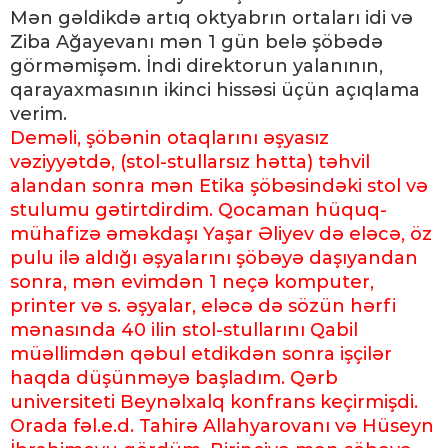
Mən gəldikdə artıq oktyabrın ortaları idi və
Ziba Ağayevanı mən 1 gün belə şöbədə
görməmişəm. İndi direktorun yalanının,
qarayaxmasının ikinci hissəsi üçün açıqlama
verim.
Deməli, şöbənin otaqlarını əşyasız
vəziyyətdə, (stol-stullarsız hətta) təhvil
alandan sonra mən Etika şöbəsindəki stol və
stulumu gətirtdirdim. Qocaman hüquq-
mühafizə əməkdaşı Yaşar Əliyev də eləcə, öz
pulu ilə aldığı əşyalarını şöbəyə daşıyandan
sonra, mən evimdən 1 neçə komputer,
printer və s. əşyalar, eləcə də sözün hərfi
mənasında 40 ilin stol-stullarını Qabil
müəllimdən qəbul etdikdən sonra işçilər
haqda düşünməyə başladım. Qərb
universiteti Beynəlxalq konfrans keçirmişdi.
Orada fəl.e.d. Tahirə Allahyarovanı və Hüseyn