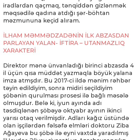
iradlardan qaçmaq, tənqiddən gizlənmək
məqsədilə qadına atdığı şər-böhtan
məzmununa keçid alıram.
İLHAM MƏMMƏDZADƏNİN İLK ABZASDAN
PARLAYAN YALAN- İFTİRA – UTANMAZLIQ
XARAKTERİ
Direktor mənə ünvanladığı birinci abzasda 4
il üçün qısa müddət yazmaqla böyük yalana
imza atmşdır. Bu 2017-ci ildə mənim rəhbər
təyin edildiyim, sonra midiri seçildiyim
şöbənin qurulması prosesi ilə bağlı məsələ
olmuşdur. Belə ki, iyun ayında adı
təsdiqlənən şöbəyə oktyabr ayının ikinci
yarısı otaq verilmişdir. Adları kağız üstündə
olan işçilərdən fəlsəfə elmləri doktoru Ziba
Ağayeva bu şöbə ilə eyni vaxtda yaradılmış