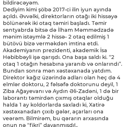
bildirəcəyəm.
Dediyim kimi şöbə 2017-ci ilin iyun ayında
açıldı. Əvvəlki, direktorların otağı iki hissəyə
bölünərək iki otaq təmiri başladı. Təmir
sentyabrda bitsə də İlham Məmmədzadə
mənim istəymlə 2 hissə- 2 otaq edilmiş 1
bütövü bizə verməkdən imtina etdi.
Akademiyanın prezidenti, akademik İsa
Həbibbəyli işə qarışdı. Ona başa saldı ki. “2
otaq 1 otağın hesabına yaranıb və onlarındı”.
Bundan sonra mən xəstəxanada yatdım.
Direktor kağız üzərində adları olan heç də 4
elmlər doktoru, 2 fəlsəfə doktorunu deyil, 1
Ziba Ağayevanı və Aydın Əli-Zadəni, 1 də bir
laborantı təmirdən çıxmış otaqlar olduğu
halda 1 ay koldorlarda saxladı ki, Xatirə
xəstəxanadan çıxıb gələr, açarları ona
veərəm. Bilmirəm, bu qərarın arxasında
onun nə “fikri” dayanmışdı!..