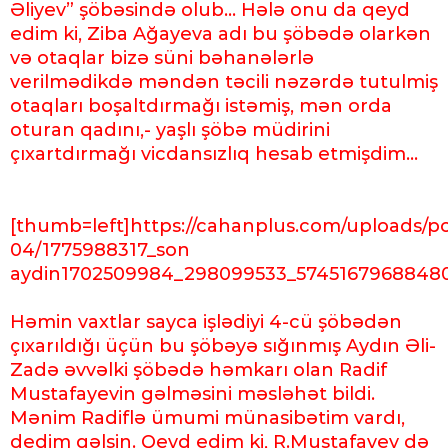
Əliyev” şöbəsində olub… Hələ onu da qeyd
edim ki, Ziba Ağayeva adı bu şöbədə olarkən
və otaqlar bizə süni bəhanələrlə
verilmədikdə məndən təcili nəzərdə tutulmiş
otaqları boşaltdırmağı istəmiş, mən orda
oturan qadını,- yaşlı şöbə müdirini
çıxartdırmağı vicdansızlıq hesab etmişdim…
[thumb=left]https://cahanplus.com/uploads/po
04/1775988317_son
aydin1702509984_298099533_57451679688480
Həmin vaxtlar sayca işlədiyi 4-cü şöbədən
çıxarıldığı üçün bu şöbəyə sığınmış Aydın Əli-
Zadə əvvəlki şöbədə həmkarı olan Radif
Mustafayevin gəlməsini məsləhət bildi.
Mənim Radiflə ümumi münasibətim vardı,
dedim gəlsin. Qeyd edim ki, R.Mustafayev də