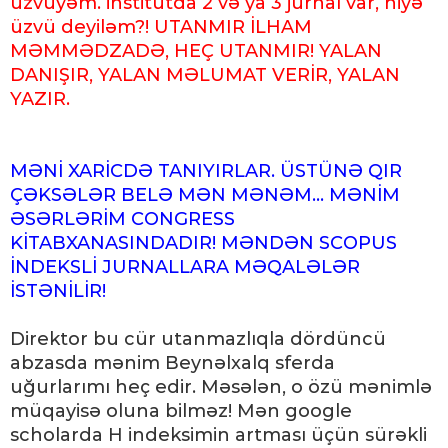
üzvüyəm. institutda 2 və ya 3 jurnal var, niyə
üzvü deyiləm?! UTANMIR İLHAM
MƏMMƏDZADƏ, HEÇ UTANMIR! YALAN
DANIŞIR, YALAN MƏLUMAT VERİR, YALAN
YAZIR.
MƏNİ XARİCDƏ TANIYIRLAR. ÜSTÜNƏ QIR
ÇƏKSƏLƏR BELƏ MƏN MƏNƏM... MƏNİM
ƏSƏRLƏRİM CONGRESS
KİTABXANASINDADIR! MƏNDƏN SCOPUS
İNDEKSLİ JURNALLARA MƏQALƏLƏR
İSTƏNİLİR!
Direktor bu cür utanmazlıqla dördüncü
abzasda mənim Beynəlxalq sferda
uğurlarımı heç edir. Məsələn, o özü mənimlə
müqayisə oluna bilməz! Mən google
scholarda H indeksimin artması üçün sürəkli