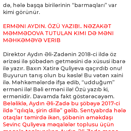
də, hələ başqa birilərinin “barmaqları” var
kimi görünür.
ERMƏNI AYDIN. ÖZÜ YAZIB!.. NƏZAKƏT
MƏMMƏDOVA TUTULAN KIMI DƏ MƏNI
MƏHKƏMƏYƏ VERIB
Direktor Aydın Əli-Zadənin 2018-ci ildə öz
ərizəsi ilə şöbədən getməsini də xüsusi ibarə
ilə yazır. Baxın Xatirə Quliyeva qaçırdıb onu!
Buyurun tanış olun bu kəslə! Bu vətən xaini
ilə. Məhkəmələrdə ifşa edib, “udduğum”
erməni ilə! Bəli erməni ilə! Özü yazıb ki,
ermənidir. Davamda fakt göstərəcəyəm.
Beləliklə, Aydın Əli-Zadə bu şöbəyə 2017-ci
ildə “qılıqla, şirin dillə” gəlib. Sentyabrda hələ
otaqlar təmirdə ikən, şöbənin əməkdaşı
Sevinc Quliyeva məqalələr toplusu üçün