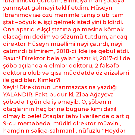
İbrahimovu gördüm, Birinciyə mən şöbəyə
yarımştat gəlməyi təklif etdim. Hüseyn
İbrahimov isə özü mənimlə tanış olub, tam
ştat –böyük e. işçi gəlmək istədiyini bildirdi.
Ona aparıcı e.işçi ştatına gəlməsinə kömək
olacağımı dedim və sözümü tutdum, ancaq
direktor Hüseyn müəllimi nəyi çatırdı, nəyi
çatmırdı bilmirəm, 2018-ci ildə işə qəbul etdi.
Baxın! Direktor belə yalan yazır ki, 2017-ci ildə
şöbə açılanda 4 elmlər doktoru, 2 fəlsəfə
doktoru olub və qısa müddətdə öz ərizələrri
ilə gediblər. Kimlər?!
Xeyir! Direktorun utanmazcasına yazdığı
YALANDIR. Fakt budur ki, Ziba Ağayeva
şöbədə 1 gün də işləməyib. O, şöbənin
otaqlarının heç birinə bugünə kimi daxil
olmayıb belə! Otaqlar təhvil veriləndə o artıq
9-cu mərtəbədə, müdiri direktor müavini,
həmçinin səliqə-sahmanlı, nüfuzlu “Heydər