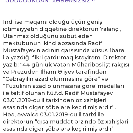
"UDDUĞUNDAN" XƏBƏRSIZSIZ?!
Indi isə məqamı olduğu üçün geniş
ictimaiyyətin diqqətinə direktorun Yalançı,
Utanmaz olduğunu sübut edən
məktubunun ikinci abzasında Radif
Mustafayevin adının qarşısında xüsusi ibarə
ilə yazdığı fikri çatdırmaq istəyirəm. Direktor
yazıb: “44 günlük Vətən Müharibəsi iştirakçısı
və Prezuden İlham Əliyev tərəfindən
“Cəbrayılın azad olunmasına görə” və
“Füzulinin azad olunmasına görə”medalları
ilə təltif olunan f.ü.f.d. Radif Mustafayev
03.01.2019-cu il tarixindən öz xahişləri
əsasında digər şöbələrə keçirilmişlərdir”.
Həə, əvvəlcə 03.01.2019-cu il tarixi ilə
direktorun “qısa müddət ərzində öz xahişləri
əsasında digər şöbələrə keçirilmişlərdir”