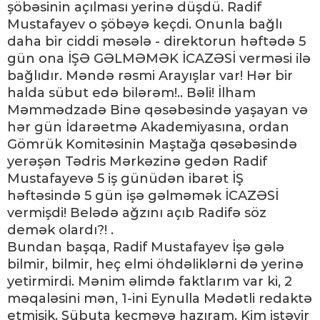
şöbəsinin açılması yerinə düşdü. Radif
Mustafayev o şöbəyə keçdi. Onunla bağlı
daha bir ciddi məsələ - direktorun həftədə 5
gün ona İŞƏ GƏLMƏMƏK İCAZƏSİ verməsi ilə
bağlıdır. Məndə rəsmi Arayışlar var! Hər bir
halda sübut edə bilərəm!.. Bəli! İlham
Məmmədzadə Binə qəsəbəsində yaşayan və
hər gün İdarəetmə Akademiyasına, ordan
Gömrük Komitəsinin Maştağa qəsəbəsində
yerəşən Tədris Mərkəzinə gedən Radif
Mustafayevə 5 iş günüdən ibarət İŞ
həftəsində 5 gün işə gəlməmək İCAZƏSİ
vermişdi! Belədə ağzını açıb Radifə söz
demək olardı?! .
Bundan başqa, Radif Mustafayev İşə gələ
bilmir, bilmir, heç elmi öhdəliklərni də yerinə
yetirmirdi. Mənim əlimdə faktlarım var ki, 2
məqaləsini mən, 1-ini Eynulla Mədətli redaktə
etmişik. Sübuta keçməyə hazıram. Kim istəyir