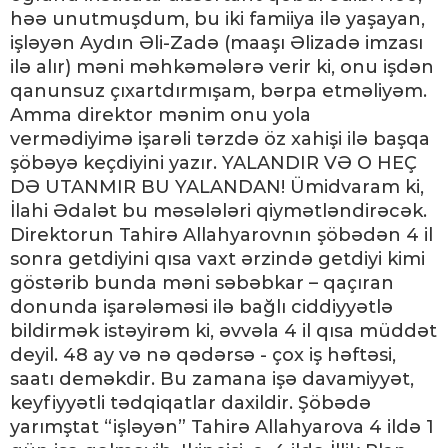
həə unutmuşdum, bu iki famiiya ilə yaşayan,
işləyən Aydın Əli-Zadə (maaşı Əlizadə imzası
ilə alır) məni məhkəmələrə verir ki, onu işdən
qanunsuz çıxartdırmışam, bərpa etməliyəm.
Amma direktor mənim onu yola
vermədiyimə işarəli tərzdə öz xahişi ilə başqa
şöbəyə keçdiyini yazır. YALANDIR VƏ O HEÇ
DƏ UTANMIR BU YALANDAN! Ümidvaram ki,
İlahi Ədalət bu məsələləri qiymətləndirəcək.
Direktorun Tahirə Allahyarovnın şöbədən 4 il
sonra getdiyini qısa vaxt ərzində getdiyi kimi
göstərib bunda məni səbəbkar – qaçıran
donunda işarələməsi ilə bağlı ciddiyyətlə
bildirmək istəyirəm ki, əvvəla 4 il qısa müddət
deyil. 48 ay və nə qədərsə - çox iş həftəsi,
saatı deməkdir. Bu zamana işə davamiyyət,
keyfiyyətli tədqiqatlar daxildir. Şöbədə
yarımştat “işləyən” Tahirə Allahyarova 4 ildə 1