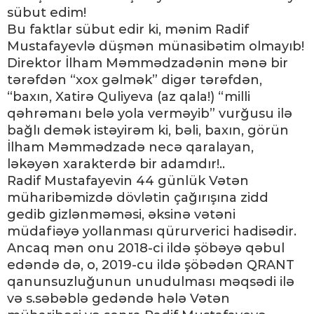
sübut edim!
Bu faktlar sübut edir ki, mənim Radif
Mustafayevlə düşmən münasibətim olmayıb!
Direktor İlham Məmmədzadənin mənə bir
tərəfdən “xox gəlmək” digər tərəfdən,
“baxın, Xatirə Quliyeva (az qala!) “milli
qəhrəmanı belə yola verməyib” vurğusu ilə
bağlı demək istəyirəm ki, bəli, baxın, görün
İlham Məmmədzadə necə qaralayan,
ləkəyən xarakterdə bir adamdır!..
Radif Mustafayevin 44 günlük Vətən
müharibəmizdə dövlətin çağırışına zidd
gedib gizlənməməsi, əksinə vətəni
müdafiəyə yollanması qürurverici hadisədir.
Ancaq mən onu 2018-ci ildə şöbəyə qəbul
edəndə də, o, 2019-cu ildə şöbədən QRANT
qanunsuzluğunun unudulması məqsədi ilə
və s.səbəblə gedəndə hələ Vətən