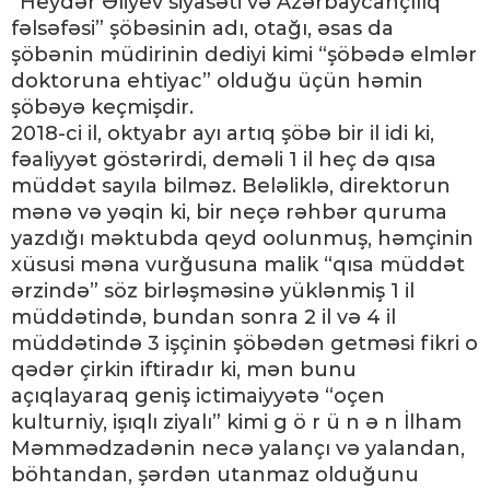
“Heydər Əliyev siyasəti və Azərbaycançılıq
fəlsəfəsi” şöbəsinin adı, otağı, əsas da
şöbənin müdirinin dediyi kimi “şöbədə elmlər
doktoruna ehtiyac” olduğu üçün həmin
şöbəyə keçmişdir.
2018-ci il, oktyabr ayı artıq şöbə bir il idi ki,
fəaliyyət göstərirdi, deməli 1 il heç də qısa
müddət sayıla bilməz. Beləliklə, direktorun
mənə və yəqin ki, bir neçə rəhbər quruma
yazdığı məktubda qeyd oolunmuş, həmçinin
xüsusi məna vurğusuna malik “qısa müddət
ərzində” söz birləşməsinə yüklənmiş 1 il
müddətində, bundan sonra 2 il və 4 il
müddətində 3 işçinin şöbədən getməsi fikri o
qədər çirkin iftiradır ki, mən bunu
açıqlayaraq geniş ictimaiyyətə “oçen
kulturniy, işıqlı ziyalı” kimi g ö r ü n ə n İlham
Məmmədzadənin necə yalançı və yalandan,
böhtandan, şərdən utanmaz olduğunu