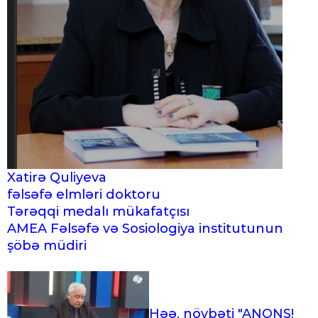
Xatirə Quliyeva
fəlsəfə elmləri doktoru
Tərəqqi medalı mükafatçısı
AMEA Fəlsəfə və Sosiologiya institutunun
şöbə müdiri
Həə, növbəti "ANONS!