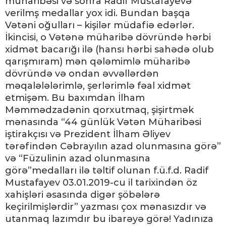
müharibəsi və sonra Radif Mustafayevə
verilmş medallar yox idi. Bundan başqa
Vətəni oğulları – kişilər müdafiə edərlər.
İkincisi, o Vətənə müharibə dövründə hərbi
xidmət bacarığı ilə (hansı hərbi sahədə olub
qarışmıram) mən qələmimlə müharibə
dövründə və ondan əvvəllərdən
məqalələlərimlə, şerlərimlə fəal xidmət
etmişəm. Bu baxımdan İlham
Məmmədzadənin qorxutmaq, şişirtmək
mənasında “44 günlük Vətən Müharibəsi
iştirakçısı və Prezident İlham Əliyev
tərəfindən Cəbrayılın azad olunmasına görə”
və “Füzulinin azad olunmasına
görə”medalları ilə təltif olunan f.ü.f.d. Radif
Mustafayev 03.01.2019-cu il tarixindən öz
xahişləri əsasında digər şöbələrə
keçirilmişlərdir” yazması çox mənasızdır və
utanmaq lazımdır bu ibarəyə görə! Yadınıza