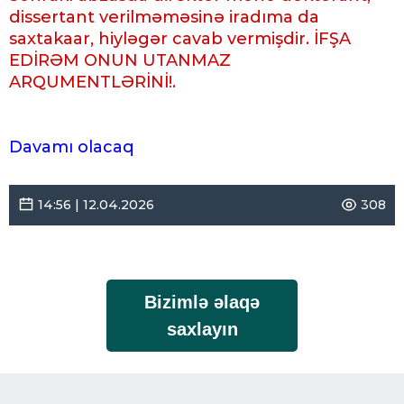
dissertant verilməməsinə iradıma da
saxtakaar, hiyləgər cavab vermişdir. İFŞA
EDİRƏM ONUN UTANMAZ
ARQUMENTLƏRİNİ!.
Davamı olacaq
14:56 | 12.04.2026
308
Bizimlə əlaqə
saxlayın