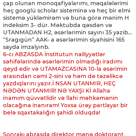
çap olunan monoqafiyalarımı, məqalələrimi
heç googlü scholar sisteminə və heç bir elmi
sistemə yükləmirəm və buna görə mənim H
indeksim 3- dür. Məktubda qəsdən və
UTANMADAN H2, əsərlərimin sayını 35 yazıb...
“Sragıgün” AAK- a əsərlərimin siyahisini 165
sayda imzalyınb.
6-cı ABZASDA İnstitutun nailiyyətlər
səhifələrində əsərlərimin olmadığı iradımı
qeyd edir və UTAMAZCASINA 10-la əsərimin
arasından cəmi 2-sini və həm də təzəlikcə
yazdıqlarını yazır.İ NSAN UTANMIR, HEÇ
NƏDƏN UTANMIR! NƏ YAXŞI Kİ Allaha
inamım qüvvətlidir və İlahi məhkəmənin
olacağına inanıram! Yoxsa ürəy partlayar bir
belə sqaxtakalığın şahidi olduqda!
Sonrakı abzasda direktor mənə doktorant,