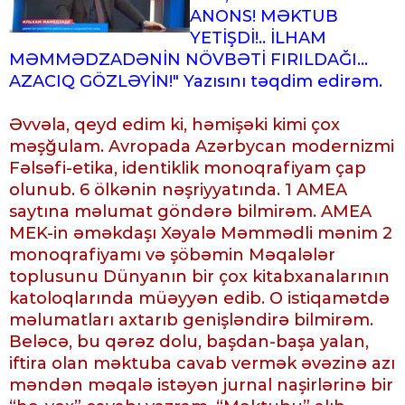
ANONS! MƏKTUB
YETİŞDİ!.. İLHAM
MƏMMƏDZADƏNİN NÖVBƏTİ FIRILDAĞI...
AZACIQ GÖZLƏYİN!" Yazısını təqdim edirəm.
Əvvəla, qeyd edim ki, həmişəki kimi çox
məşğulam. Avropada Azərbycan modernizmi
Fəlsəfi-etika, identiklik monoqrafiyam çap
olunub. 6 ölkənin nəşriyyatında. 1 AMEA
saytına məlumat göndərə bilmirəm. AMEA
MEK-in əməkdaşı Xəyalə Məmmədli mənim 2
monoqrafiyamı və şöbəmin Məqalələr
toplusunu Dünyanın bir çox kitabxanalarının
katoloqlarında müəyyən edib. O istiqamətdə
məlumatları axtarıb genişləndirə bilmirəm.
Beləcə, bu qərəz dolu, başdan-başa yalan,
iftira olan məktuba cavab vermək əvəzinə azı
məndən məqalə istəyən jurnal naşirlərinə bir