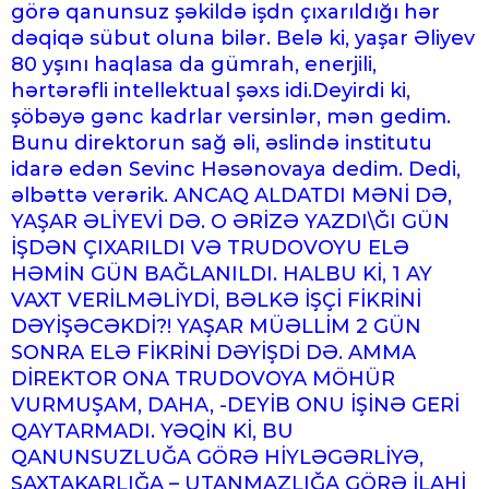
görə qanunsuz şəkildə işdn çıxarıldığı hər
dəqiqə sübut oluna bilər. Belə ki, yaşar Əliyev
80 yşını haqlasa da gümrah, enerjili,
hərtərəfli intellektual şəxs idi.Deyirdi ki,
şöbəyə gənc kadrlar versinlər, mən gedim.
Bunu direktorun sağ əli, əslində institutu
idarə edən Sevinc Həsənovaya dedim. Dedi,
əlbəttə verərik. ANCAQ ALDATDI MƏNİ DƏ,
YAŞAR ƏLİYEVİ DƏ. O ƏRİZƏ YAZDI\ĞI GÜN
İŞDƏN ÇIXARILDI VƏ TRUDOVOYU ELƏ
HƏMİN GÜN BAĞLANILDI. HALBU Kİ, 1 AY
VAXT VERİLMƏLİYDİ, BƏLKƏ İŞÇİ FİKRİNİ
DƏYİŞƏCƏKDİ?! YAŞAR MÜƏLLİM 2 GÜN
SONRA ELƏ FİKRİNİ DƏYİŞDİ DƏ. AMMA
DİREKTOR ONA TRUDOVOYA MÖHÜR
VURMUŞAM, DAHA, -DEYİB ONU İŞİNƏ GERİ
QAYTARMADI. YƏQİN Kİ, BU
QANUNSUZLUĞA GÖRƏ HİYLƏGƏRLİYƏ,
SAXTAKARLIĞA – UTANMAZLIĞA GÖRƏ İLAHİ