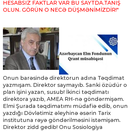
HESABSIZ FAKTLAR VAR BU SAYTDA.TANIŞ
OLUN. GÖRÜN O NECƏ DÜŞMƏNİMİZDİR!"
Onun barəsində direktorun adına Təqdimat
yazmışam. Direktor saymayıb. Sanki özüdür o
plan işini yazan, susub! İkinci təqdimatı
direktora yazıb, AMEA RH-nə göndərmişəm.
Elmi Şurada təqdimatımı müdafiə edib, onun
yazdığı Dövlətimiz əleyhinə əsərin Tarix
institutuna rəyə göndərilməsini istəmişəm.
Direktor zidd gedib! Onu Sosiologiya