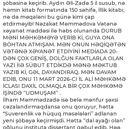
şöbəsinə keçirib. Aydın Əli-Zadə 5 il susub, nə
həmin kitab formatında 150 səhifə, İllik kitabı,
nə də məqaləni bu günə kimi çap
etdirməyib! Nəzakət Məmmədova Vətənə
xəyanət maddəsi ilə həbs olunanda DURUB
MƏNİ MƏHKƏMƏYƏ VERİB Kİ, GUYA ONA
BÖHTAN ATMIŞAM. MƏN ONUN HƏQİQƏTƏN
VƏTƏNƏ XƏYANƏT ETDİYİNİ MEDİADA 20-
DƏN ÇOX GENİŞ, DOLĞUN FAKTLARLA OLAN
YAZI İIƏ SÜBUT ETDİKDƏ MƏNƏ MƏKTUB
YAZIB Kİ, GƏL DAYANDIRAQ. MƏN DAVAM
EDİB, ONU 11 MART 2026-CI İL ALİ MƏHKƏMƏ
İCLASI DAXİL OLMAQLA BİR ÇOX MƏHKƏMƏ
İŞİNDƏ “UDMUŞAM” .
İlham Məmmədzadə isə belə mənfur şəxsi
cəzalandırmaqdansa onu qoruyur, hətta
"Suverenlik və hüquq məsələləri” adlanan
yeni şöbəyə keçirmişdi. Hətta “dal ayağı olan”
oğlunu instituta dissertant qəbul edib. Həə,