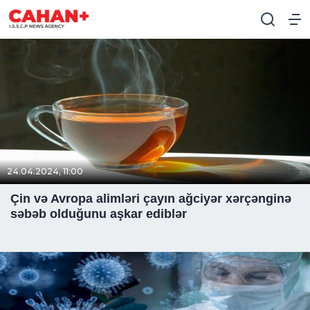
24.04.2024, 11:00
Çin və Avropa alimləri çayın ağciyər xərçənginə
səbəb olduğunu aşkar ediblər