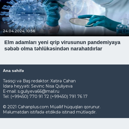
24.04.2024, 10:56
Elm adamları yeni qrip virusunun pandemiyaya
səbəb olma təhlükəsindən narahatdırlar
Ana səhifə
Təsisçi və Baş redaktor: Xatirə Cahan
İdarə heyyəti: Sevinc Nisa Quliyeva
E-mail: s.guliyeva66@mail.ru
Tel: (+99450) 770 91 72 (+99450) 791 76 17
© 2021 Cahanplus.com Müəllif hüquqları qorunur.
Məlumatdan istifadə etdikdə istinad mütləqdir.