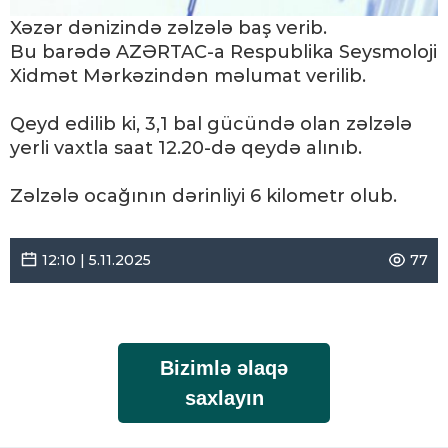
Xəzər dənizində zəlzələ baş verib.
Bu barədə AZƏRTAC-a Respublika Seysmoloji
Xidmət Mərkəzindən məlumat verilib.
Qeyd edilib ki, 3,1 bal gücündə olan zəlzələ
yerli vaxtla saat 12.20-də qeydə alınıb.
Zəlzələ ocağının dərinliyi 6 kilometr olub.
12:10 | 5.11.2025
77
Bizimlə əlaqə
saxlayın