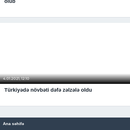
olub
4.01.2021, 12:10
Türkiyədə növbəti dəfə zəlzələ oldu
Ana səhifə