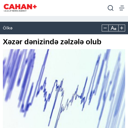
Ölkə
Xəzər dənizində zəlzələ olub