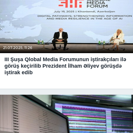
21.07.2025, 11:26
III Şuşa Qlobal Media Forumunun iştirakçıları ilə
görüş keçirilib Prezident İlham Əliyev görüşdə
iştirak edib