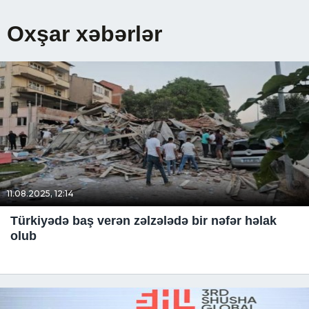
Oxşar xəbərlər
11.08.2025, 12:14
Türkiyədə baş verən zəlzələdə bir nəfər həlak
olub