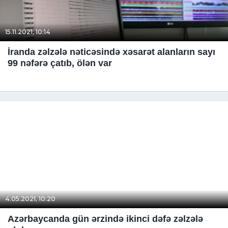
15.11.2021, 10:14
İranda zəlzələ nəticəsində xəsarət alanların sayı
99 nəfərə çatıb, ölən var
4.05.2021, 10:20
Azərbaycanda gün ərzində ikinci dəfə zəlzələ